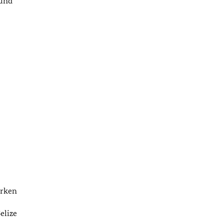
 und
erken
elize