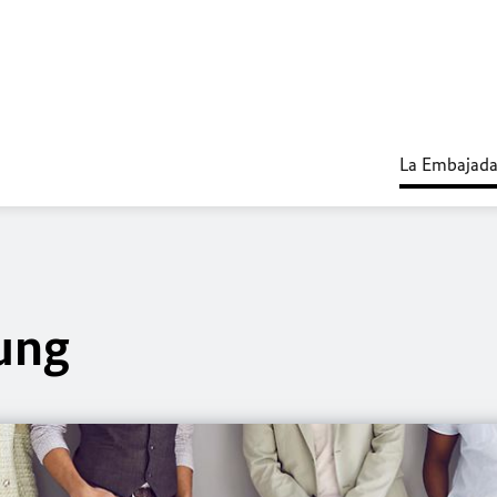
La Embajad
ung