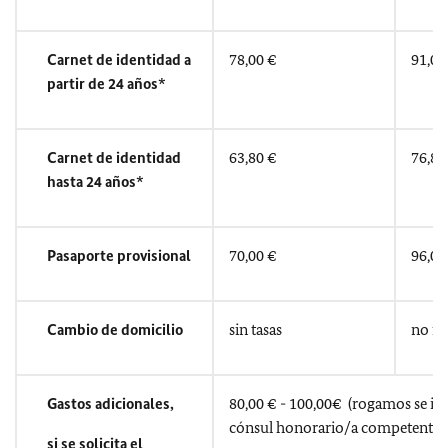
Carnet de identidad a
78,00 €
91,00
partir de 24 años*
Carnet de identidad
63,80 €
76,80
hasta 24 años*
Pasaporte provisional
70,00 €
96,00
Cambio de domicilio
sin tasas
no fa
Gastos adicionales,
80,00 € - 100,00€ (rogamos se in
cónsul honorario/a competente)
si se solicita el